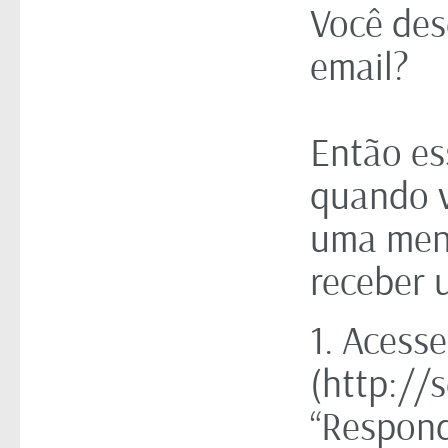
Você des
email?
Então ess
quando v
uma mens
receber 
1. Acess
(http://
“Respond