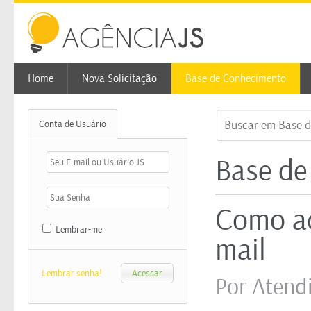
Home
Nova Solicitação
Base de Conhecimento
Conta de Usuário
Base de
Como ad
Lembrar-me
mail
Lembrar senha!
Por Atend